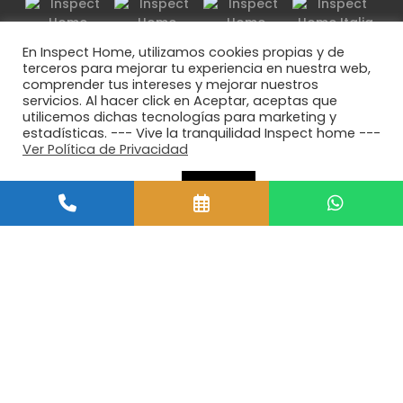
En Inspect Home, utilizamos cookies propias y de
terceros para mejorar tu experiencia en nuestra web,
comprender tus intereses y mejorar nuestros
servicios. Al hacer click en Aceptar, aceptas que
utilicemos dichas tecnologías para marketing y
estadísticas. --- Vive la tranquilidad Inspect home ---
Ver Política de Privacidad
Opciones de cookie
ACEPTAR
© 2014 IH Inspect Home Marca Registrada.
Términos y condiciones
Políticas de privacidad
Manual de Tolerancia para Edificaciones
Manual de mantención de Viviendas
Garantia de viviendas nuevas
Tus Beneficios