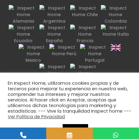
En Inspect Home, utilizamos cookies propias y de
terceros para mejorar tu experiencia en nuestra web,
© 2014 IH Inspect Home Marca Registrada.
comprender tus intereses y mejorar nuestros
servicios. Al hacer click en Aceptar, aceptas que
Términos y condiciones
Políticas de privacidad
utilicemos dichas tecnologías para marketing y
estadísticas. --- Vive la tranquilidad Inspect home ---
Ver Política de Privacidad
Manual de Tolerancia para Edificaciones
Opciones de cookie
ACEPTAR
Manual de mantención de Viviendas