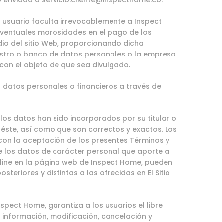
o enviado a
servicio.cliente@inspecthome.co
.
 el usuario faculta irrevocablemente a Inspect
ventuales morosidades en el pago de los
dio del sitio Web, proporcionando dicha
istro o banco de datos personales o la empresa
con el objeto de que sea divulgado
.
a datos personales o financieros a través de
os datos han sido incorporados por su titular o
éste, así como que son correctos y exactos. Los
on la aceptación de los presentes Términos y
e los datos de carácter personal que aporte a
nline en la página web de Inspect Home, pueden
osteriores y distintas a las ofrecidas en El Sitio
 Inspect Home, garantiza a los usuarios el libre
e información, modificación, cancelación y