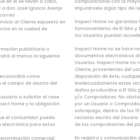
ue en él se lleven a cabo,
computacional con la mayor 
 a don José Ignacio Asenjo
imputársele algún tipo de r
 correo
Inspect Home no garantiza l
vicio al Cliente expuesto en
funcionamiento de El Sitio 
ectos en la cuidad de
los Usuarios puedan acceder 
Inspect Home no se hace res
rmación publicitaria o
documentos electrónicos al
ndrá al menos la siguiente
Usuarios. Inspect Home no r
Cliente, provenientes del u
 reconocible como
disposición de éste, cualquie
n el campo de asunto del
inadecuadamente estas tec
daños producidos a El Sitio 
suario a solicitar el cese
y/o Compradores. No obstant
spect Home y la obligación
por un Usuario o Comprador 
.
sobrepago, dentro de los 10 
que el consumidor pueda
reclamo escrito del Usuario
n electrónica para estos
de los comprobantes del pag
En registro y comunicación
 denominación comercial.