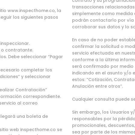
contrato y su programación, 
transacciones relacionadas 
itio
www.inspecthome.co
, la
simplemente como medida de
eguir los siguientes pasos
podrán contactarlo por vía t
corroborar sus datos y lo so
En caso de no poder estable
inspeccionar.
confirmar la solicitud o mod
 o contratante.
servicio efectuada en nuestr
dos. Debe seleccionar “Pagar
conforme a la última infor
será confirmado por medio d
 necesario completar los
indicando en el asunto y/o 
diciones” y seleccionar
estos: “Cotización, Contrata
Anulación entre otros”.
ealizar Contratación”
formación correspondiente.
Cualquier consulta puede s
servicio al correo
Sin embargo, los Usuarios 
 llegará una boleta de
responsables por la pérdida
promocionales, descuentos, o
sitio web
inspecthome.c
o se
sea por parte de los mismos