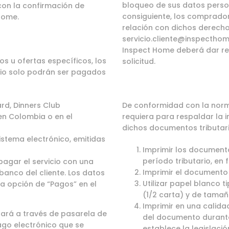
bloqueo de sus datos person
 con la confirmación de
consiguiente, los comprador
Home.
relación con dichos derecho
servicio.cliente@inspectho
Inspect Home deberá dar re
s u ofertas específicos, los
solicitud.
itio solo podrán ser pagados
rd, Dinners Club
De conformidad con la norma
 en Colombia o en el
requiera para respaldar la 
dichos documentos tributario
istema electrónico, emitidas
Imprimir los document
período tributario, en
pagar el servicio con una
Imprimir el documento
banco del cliente. Los datos
Utilizar papel blanco 
la opción de “
Pagos
” en el
(1/2 carta) y de tamañ
Imprimir en una calida
izará a través de pasarela de
del documento durante
go electrónico que se
establece la legislació