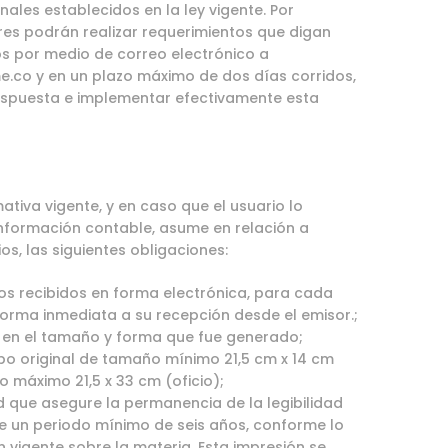
ales establecidos en la ley vigente. Por
es podrán realizar requerimientos que digan
s por medio de correo electrónico a
me.co
y en un plazo máximo de dos días corridos,
spuesta e implementar efectivamente esta
tiva vigente, y en caso que el usuario lo
información contable, asume en relación a
s, las siguientes obligaciones:
os recibidos en forma electrónica, para cada
 forma inmediata a su recepción desde el emisor.;
 en el tamaño y forma que fue generado;
tipo original de tamaño mínimo 21,5 cm x 14 cm
o máximo 21,5 x 33 cm (oficio);
d que asegure la permanencia de la legibilidad
 un periodo mínimo de seis años, conforme lo
n vigente sobre la materia. Esta impresión se