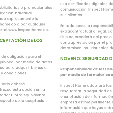
usa certificados digitales de
blicitarios o promocionales
comunicación. Inspect Home
cación individual
sus clientes.
tado expresamente la
thome.co
o por cualquier
En todo caso, la responsabi
ortal
www.inspecthome.co
.
extracontractual o legal, co
Sitio no excederá del prec
ACEPTACIÓN DE LOS
contraprestación por el prod
determinen los Tribunales de
o de obligación para el
NOVENO: SEGURIDAD D
quívoca, por medio de actos
sa para adquirir bienes o
Responsabilidad de los Usu
 y condiciones.
por medio de formularios en
suario deberá
Inspect Home adoptará las 
frezca esta opción en la
resguardar la seguridad de
ptado” u otra equivalente
encriptación de información,
especto de la aceptación.
empresa estime pertinente.
información que hayas entreg