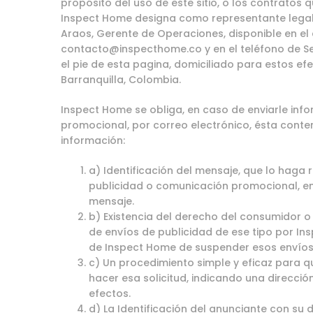
propósito del uso de este sitio, o los contratos q
Inspect Home designa como representante legal
Araos, Gerente de Operaciones, disponible en el
contacto@inspecthome.co y en el teléfono de Ser
el pie de esta pagina, domiciliado para estos ef
Barranquilla, Colombia.
Inspect Home se obliga, en caso de enviarle info
promocional, por correo electrónico, ésta conte
información:
a) Identificación del mensaje, que lo haga
publicidad o comunicación promocional, e
mensaje.
b) Existencia del derecho del consumidor o u
de envíos de publicidad de ese tipo por In
de Inspect Home de suspender esos envíos
c) Un procedimiento simple y eficaz para 
hacer esa solicitud, indicando una direcció
efectos.
d) La Identificación del anunciante con su