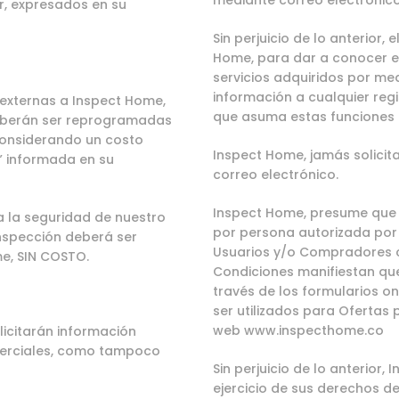
mediante correo electrónic
r, expresados en su
Sin perjuicio de lo anterior,
Home, para dar a conocer e
servicios adquiridos por me
información a cualquier reg
externas a Inspect Home,
que asuma estas funciones 
 deberán ser reprogramadas
considerando un costo
Inspect Home, jamás solicit
l” informada en su
correo electrónico.
Inspect Home, presume que l
a la seguridad de nuestro
por persona autorizada por 
 inspección deberá ser
Usuarios y/o Compradores c
e, SIN COSTO.
Condiciones manifiestan qu
través de los formularios o
ser utilizados para Ofertas p
web
www.inspecthome.co
icitarán información
omerciales, como tampoco
Sin perjuicio de lo anterior,
ejercicio de sus derechos d