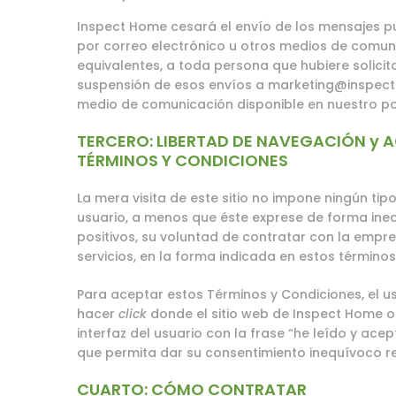
Inspect Home cesará el envío de los mensajes pu
por correo electrónico u otros medios de comuni
equivalentes, a toda persona que hubiere solici
suspensión de esos envíos a
marketing@inspec
medio de comunicación disponible en nuestro p
TERCERO: LIBERTAD DE NAVEGACIÓN y 
TÉRMINOS Y CONDICIONES
La mera visita de este sitio no impone ningún tip
usuario, a menos que éste exprese de forma ine
positivos, su voluntad de contratar con la empre
servicios, en la forma indicada en estos términos
Para aceptar estos Términos y Condiciones, el u
hacer
click
donde el sitio web de Inspect Home o
interfaz del usuario con la frase “he leído y ace
que permita dar su consentimiento inequívoco r
CUARTO: CÓMO CONTRATAR