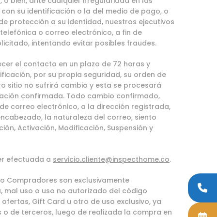
o bien, ante cualquier irregularidad en las
con su identificación o la del medio de pago, o
 protección a su identidad, nuestros ejecutivos
elefónica o correo electrónico, a fin de
licitado, intentando evitar posibles fraudes.
cer el contacto en un plazo de 72 horas y
ificación, por su propia seguridad, su orden de
o sitio no sufrirá cambio y esta se procesará
mación confirmada. Todo cambio confirmado,
e correo electrónico, a la dirección registrada,
encabezado, la naturaleza del correo, siento
ción, Activación, Modificación, Suspensión y
er efectuada a
servicio.cliente@inspecthome.co
.
y/o Compradores son exclusivamente
, mal uso o uso no autorizado del código
fertas, Gift Card u otro de uso exclusivo, ya
 o de terceros, luego de realizada la compra en