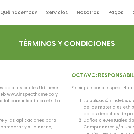
¿Qué hacemos?
Servicios
Nosotros
Pagos
TÉRMINOS Y CONDICIONES
OCTAVO: RESPONSABIL
 bajo los cuales Ud. tiene
En ningún caso Inspect Hom
 web
www.inspecthome.co
y
La utilización indebida
erial comunicado en el sitio
de los materiales exhi
de los derechos de pro
are y las aplicaciones para
Daños o eventuales dañ
 comparar y si lo desea,
Compradores y/o Usuar
de búsqueda y de los 