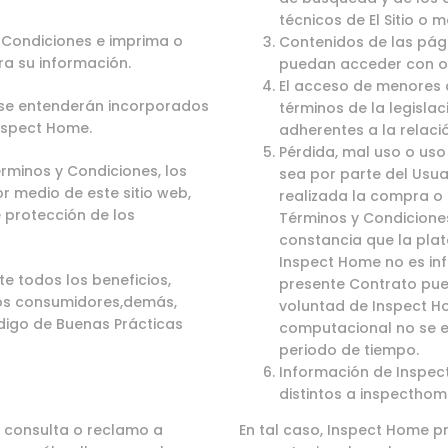
técnicos de El Sitio o
Condiciones e imprima o
Contenidos de las pág
ra su información.
puedan acceder con o 
El acceso de menores 
 se entenderán incorporados
términos de la legisla
nspect Home.
adherentes a la relació
Pérdida, mal uso o uso
érminos y Condiciones, los
sea por parte del Usua
r medio de este sitio web,
realizada la compra o
 protección de los
Términos y Condiciones
constancia que la pl
Inspect Home no es infa
te todos los beneficios,
presente Contrato pued
los consumidores,demás,
voluntad de Inspect Ho
digo de Buenas Prácticas
computacional no se e
periodo de tiempo.
Información de Inspect
distintos a
inspecthom
, consulta o reclamo a
En tal caso, Inspect Home pr